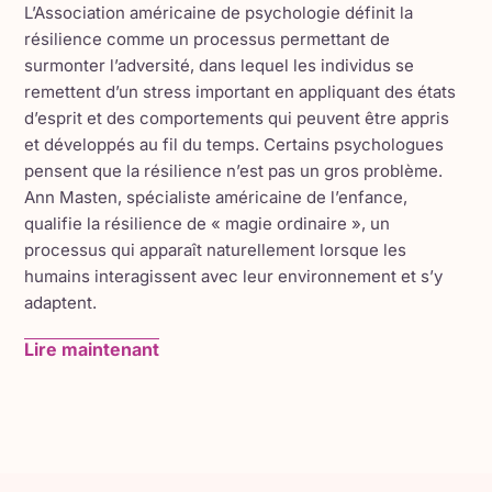
L’Association américaine de psychologie définit la
l’expliquerez, la plupart comprendront. Ceux qui
résilience comme un processus permettant de
ne comprennent pas ne sont pas fidèles de
surmonter l’adversité, dans lequel les individus se
toute façon.
remettent d’un stress important en appliquant des états
Faites payer les personnes qui n’annulent pas
d’esprit et des comportements qui peuvent être appris
avant leur rendez-vous. Vous avez une
et développés au fil du temps. Certains psychologues
pensent que la résilience n’est pas un gros problème.
entreprise à gérer, et vous n’êtes pas une «
Ann Masten, spécialiste américaine de l’enfance,
bitch » lorsque vous demandez à être traitée
qualifie la résilience de « magie ordinaire », un
équitablement.
processus qui apparaît naturellement lorsque les
Demandez cette subvention, ce programme de
humains interagissent avec leur environnement et s’y
soutien aux entreprises. Beaucoup de gens ne
adaptent.
le feront pas, pensant qu’ils n’ont aucune
Lire maintenant
chance. Saisissez votre chance ; souvenez-
vous que si vous ne le faites pas, vous ne
l’obtiendrez certainement pas. Mais si vous
essayez, vous avez encore une chance.
Capacité de résilience
Congédiez cet(te) employé(e) qui a enfreint les