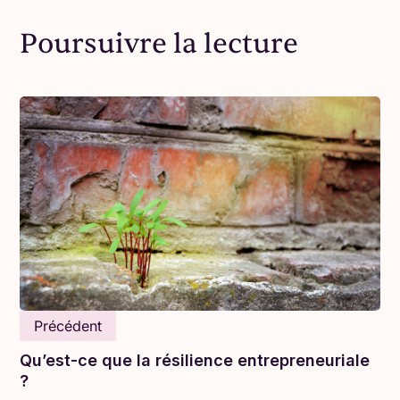
Poursuivre la lecture
Mener sa propre entreprise peut être un
cheminement long et solitaire. C’est pourquoi,
chères Consœurs en Affaires, c’est correct si
vous…
Précédent
Augmentez vos frais, surtout si vous avez eu
Qu’est-ce que la résilience entrepreneuriale
des coûts plus élevés. Vous ne pouvez pas
?
continuer à encaisser le coup. Quand vous