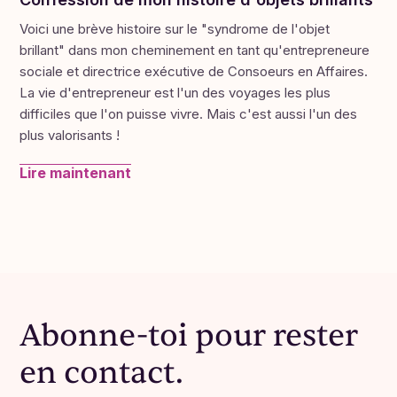
J'ai entendu l'une de nos Consœurs en Affaires
discuter de la difficulté 😔 qu'elle éprouvait à
Voici une brève histoire sur le "syndrome de l'objet
devoir congédier une employée. Elle décrivait la
brillant" dans mon cheminement en tant qu'entrepreneure
personne comme étant sympathique, mais tout
sociale et directrice exécutive de Consoeurs en Affaires.
simplement pas assez "allumée" pour faire le
La vie d'entrepreneur est l'un des voyages les plus
travail. Aurait-elle pu former la personne
difficiles que l'on puisse vivre. Mais c'est aussi l'un des
différemment pour que cela fonctionne ?
plus valorisants !
Comment pourrait-elle "s'endurcir" et ne pas
Lire maintenant
laisser les choses aller si longtemps, et ce, sans
avoir l'impression d'être une b*tch ?
Une autre Consœur en Affaires l'a rassurée ; elle
était passée par là elle aussi. Après de
nombreuses années dans le monde des affaires,
Gestion d'entreprise
lui dit-elle, elle en est venue à sa "règle des trois
semaines" : à moins qu'une nouvelle employée
Abonne-toi pour rester
ne montre qu'elle est à la hauteur du poste à la
en contact.
fin de la troisième semaine, elle la laisse partir.