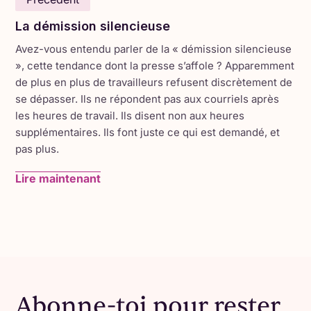
dignitaires du gouvernement fédéral, des Comtés
La démission silencieuse
Unis de SDG, et du canton de Glengarry Nord,
Avez-vous entendu parler de la « démission silencieuse
ainsi que des représentants d'agences de
», cette tendance dont la presse s’affole ? Apparemment
développement économique et des membres du
de plus en plus de travailleurs refusent discrètement de
Conseils consultatif se sont joints aux
se dépasser. Ils ne répondent pas aux courriels après
représentantes de Desjardins et aux femmes
les heures de travail. Ils disent non aux heures
propriétaires d'entreprises pour célébrer ce
supplémentaires. Ils font juste ce qui est demandé, et
moment important.
pas plus.
Le Centre partage des locaux avec le Centre
Lire maintenant
culturel francophone
Les Trois P'tits Points
dans
un bureau lumineux et spacieux, en face de
l'école secondaire Glengarry District High School.
Le bâtiment appartient à Lynda Turner, fondatrice
de la
Fauxmagerie Zengarry
, une entreprise
Actualité
innovante et célèbrée dans notre région.
Abonne-toi pour rester
Grâce à une contribution de 100 000 $ du
Fonds