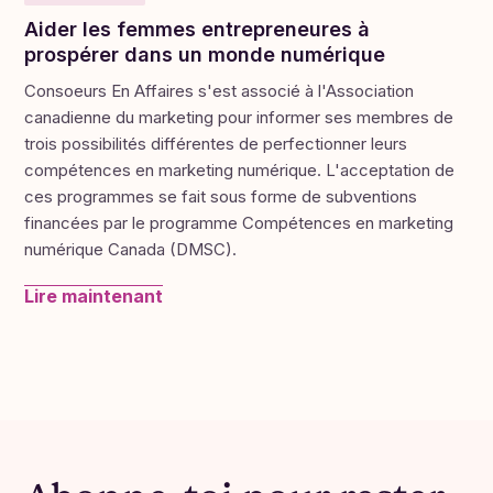
nos membres de remplir un questionnaire détaillé
pour nous aider à améliorer nos programmes.
Aider les femmes entrepreneures à
prospérer dans un monde numérique
Avec un taux de réponse de 28,7 % (plus élevé
que l'année dernière - hourra ! 🎉), les résultats
Consoeurs En Affaires s'est associé à l'Association
de 172 participantes révèlent que Consoeurs en
canadienne du marketing pour informer ses membres de
Affaires est une communauté de femmes
trois possibilités différentes de perfectionner leurs
entrepreneures dynamiques et diversifiées qui
compétences en marketing numérique. L'acceptation de
tracent leur propre chemin dans l'est de l'Ontario
ces programmes se fait sous forme de subventions
et au-delà.
financées par le programme Compétences en marketing
numérique Canada (DMSC).
VOICI CE QU'ON A APPRIS :
Lire maintenant
Où on est
🌍
47,7 % d'entre nous sont à Prescott-Russell
41,3 % viennent de Cornwall et des comtés
unis de Stormont, Dundas et Glengarry
Actualité
7,6 % sont basées ailleurs en Ontario, comme