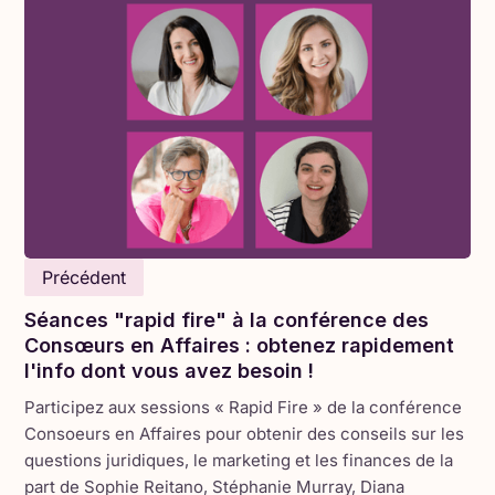
Voici mon histoire sur la façon dont le
géant des médias sociaux sur lequel
nous dépendons ne se contente pas de
nous espionner, mais nous intimide
également pour que nous nous plions
Précédent
à ses règles.
Séances "rapid fire" à la conférence des
Permettez-moi de vous raconter ce qui s'est
Consœurs en Affaires : obtenez rapidement
passé lorsque je me suis retrouvée dans les
l'info dont vous avez besoin !
pattes de Meta. En octobre, j'ai posé une
Participez aux sessions « Rapid Fire » de la conférence
question apparemment anodine à notre
Consoeurs en Affaires pour obtenir des conseils sur les
communauté de Consoeurs en Affaires : Que
questions juridiques, le marketing et les finances de la
pensez-vous du fait d'être « vérifié par Meta » ?
part de Sophie Reitano, Stéphanie Murray, Diana