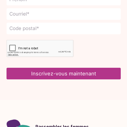
Mais quelque chose me semblait
véridique. J'ai décidé de creuser
un peu et j'ai cherché le texte du
courriel sur Google. Cette
recherche m'a conduit à une
vidéo
YouTube
et à d'autres
ressources expliquant comment vérifier le statut
de ma page Consoeurs en Affaires.
Et voilà, ma page avait été signalée pour violation
des « politiques communautaires » de Meta. La
Inscrivez-vous maintenant
raison ? Ce post sur la vérification de Meta. Le
message était clair : supprimer l'article et ma
page redeviendrait « recommandable ».
Après avoir pris des captures d'écran, j'ai donc
obtempéré et supprimé le post. Et comme de fait,
le statut de la page est revenu à la normale ! Mais
Rassembler les femmes