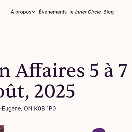
À propos
Événements
le
Inner Circle
Blog
 Affaires 5 à 7
oût, 2025
St-Eugène, ON K0B 1P0