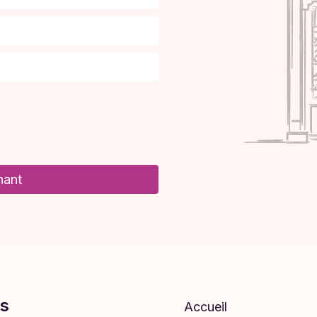
nant
s
Accueil